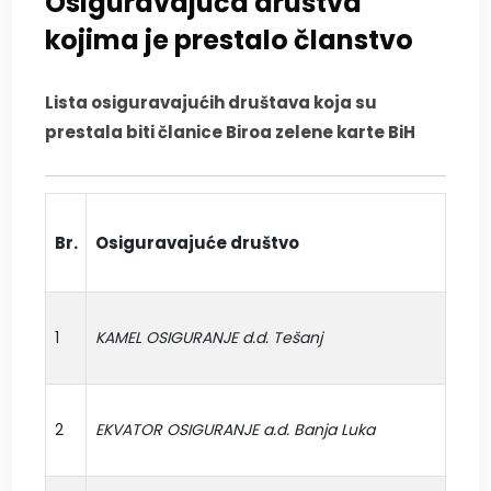
Osiguravajuća društva
kojima je prestalo članstvo
Lista osiguravajućih društava koja su
prestala biti članice Biroa zelene karte BiH
Br.
Osiguravajuće društvo
Kod
1
KAMEL OSIGURANJE d.d. Tešanj
03
2
EKVATOR OSIGURANJE a.d. Banja Luka
58