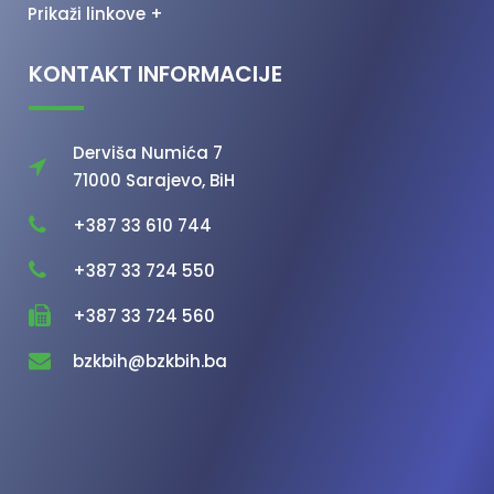
Prikaži linkove +
KONTAKT INFORMACIJE
Derviša Numića 7
71000 Sarajevo, BiH
+387 33 610 744
+387 33 724 550
+387 33 724 560
bzkbih@bzkbih.ba