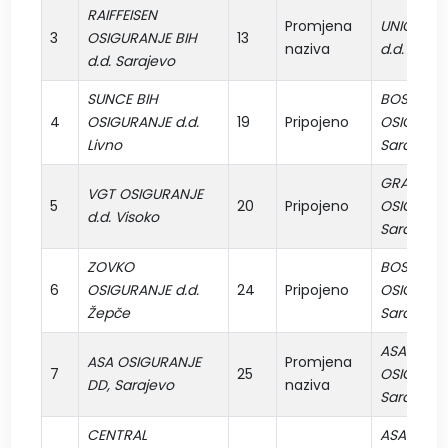
RAIFFEISEN
Promjena
UNIQA OS
3
OSIGURANJE BIH
13
naziva
d.d. Saraj
d.d. Sarajevo
SUNCE BIH
BOSNA-S
4
OSIGURANJE d.d.
19
Pripojeno
OSIGURANJ
Livno
Sarajevo
GRAWE
VGT OSIGURANJE
5
20
Pripojeno
OSIGURANJ
d.d. Visoko
Sarajevo
ZOVKO
BOSNA-S
6
OSIGURANJE d.d.
24
Pripojeno
OSIGURANJ
Žepče
Sarajevo
ASA CENT
ASA OSIGURANJE
Promjena
7
25
OSIGURAN
DD, Sarajevo
naziva
Sarajevo
CENTRAL
ASA CENT