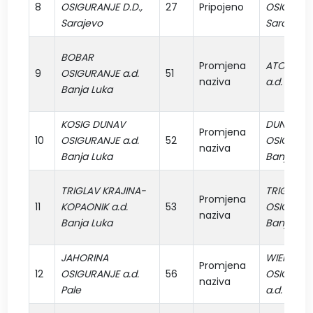
8
OSIGURANJE D.D.,
27
Pripojeno
OSIGURAN
Sarajevo
Sarajevo
BOBAR
Promjena
ATOS OSI
9
OSIGURANJE a.d.
51
naziva
a.d. Bijelji
Banja Luka
KOSIG DUNAV
DUNAV
Promjena
10
OSIGURANJE a.d.
52
OSIGURANJ
naziva
Banja Luka
Banja Luk
TRIGLAV KRAJINA-
TRIGLAV
Promjena
11
KOPAONIK a.d.
53
OSIGURANJ
naziva
Banja Luka
Banja Luk
JAHORINA
WIENER
Promjena
12
OSIGURANJE a.d.
56
OSIGURAN
naziva
Pale
a.d. Banja