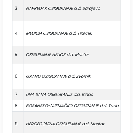
3
NAPREDAK OSIGURANJE d.d. Sarajevo
06
4
MEDIUM OSIGURANJE d.d. Travnik
23
5
OSIGURANJE HELIOS d.d. Mostar
22
6
GRAND OSIGURANJE a.d. Zvornik
57
7
UNA SANA OSIGURANJE d.d. Bihać
21
8
BOSANSKO-NJEMAČKO OSIGURANJE d.d. Tuzla
15
9
HERCEGOVINA OSIGURANJE d.d. Mostar
16