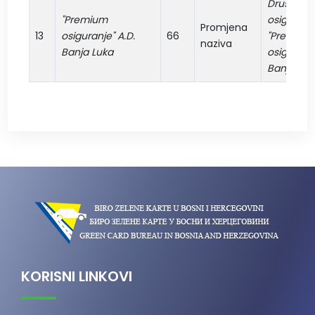
Društvo z
"Premium
osiguranj
Promjena
13
osiguranje" A.D.
66
"Premium
naziva
Banja Luka
osiguranje
Banja Luk
KORISNI LINKOVI