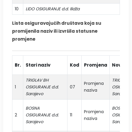
10
LIDO OSIGURANJE d.d. Ilidža
08
Lista osiguravajućih društava koja su
promijenila naziv ili izvršila statusne
promjene
Br.
Stari naziv
Kod
Promjena
Novi naz
TRIGLAV BH
TRIGLAV
Promjena
1
OSIGURANJE d.d.
07
OSIGURANJ
naziva
Sarajevo
Sarajevo
BOSNA
BOSNA-S
Promjena
2
OSIGURANJE d.d.
11
OSIGURANJ
naziva
Sarajevo
Sarajevo