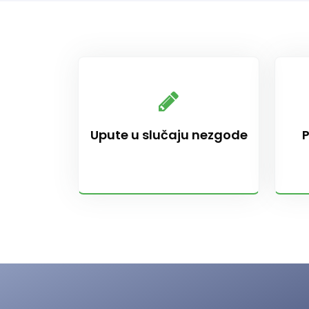
Upute u slučaju nezgode
P