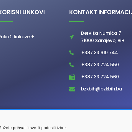
KORISNI LINKOVI
KONTAKT INFORMACI
Derviša Numića 7
Prikaži linkove +
71000 Sarajevo, BiH
+387 33 610 744
+387 33 724 550
+387 33 724 560
bzkbih@bzkbih.ba
ovini. Sva prava zadržana.
žete prihvatiti sve ili podesiti izbor.