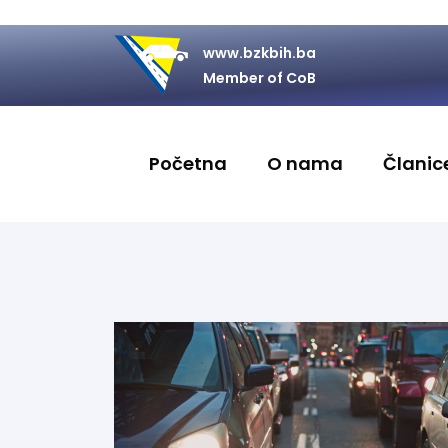
www.bzkbih.ba
Member of CoB
Početna
O nama
Članice