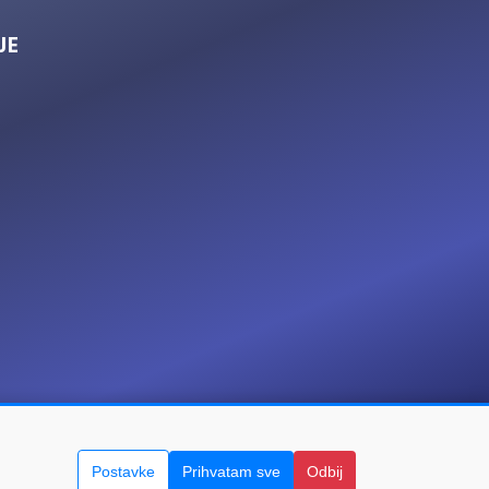
JE
Postavke
Prihvatam sve
Odbij
Početna
Kontakt