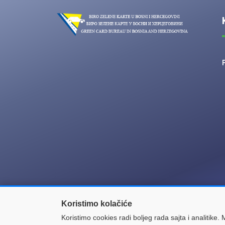
Koristimo kolačiće
© 2021 Biro zelene karte u Bosni i Herceg
Koristimo cookies radi boljeg rada sajta i analitike. Mo