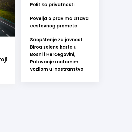
Politika privatnosti
Povelja o pravima žrtava
cestovnog prometa
Saopštenje za javnost
Biroa zelene karte u
Informacije za vozače
Bosni i Hercegovini,
oji
Ostvarivanje prava na naknadu
Putovanje motornim
štete iz saobraćajnih nezgoda
vozilom u inostranstvo