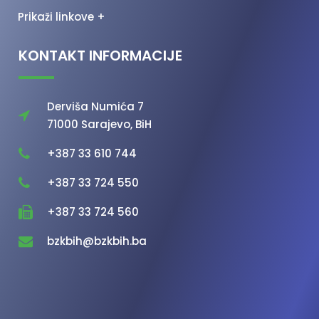
Prikaži linkove +
KONTAKT INFORMACIJE
Derviša Numića 7
71000 Sarajevo, BiH
+387 33 610 744
+387 33 724 550
+387 33 724 560
bzkbih@bzkbih.ba