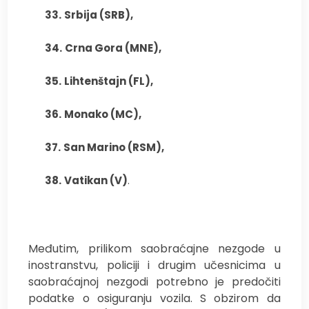
33.
Srbija (SRB),
34.
Crna Gora (MNE),
35.
Lihtenštajn (FL),
36.
Monako (MC),
37.
San Marino (RSM),
38.
Vatikan (V)
.
Međutim, prilikom saobraćajne nezgode u
inostranstvu, policiji i drugim učesnicima u
saobraćajnoj nezgodi potrebno je predočiti
podatke o osiguranju vozila. S obzirom da