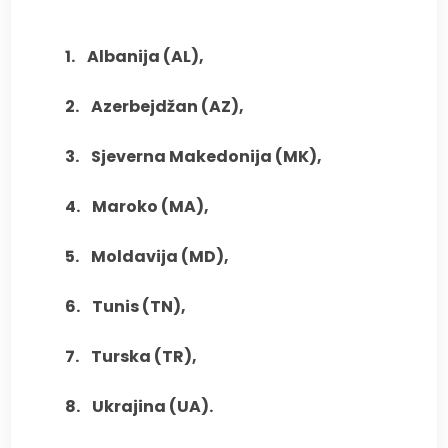
1.
Albanija (AL),
2.
Azerbejdžan (AZ),
3.
Sjeverna Makedonija (MK),
4.
Maroko (MA),
5.
Moldavija (MD),
6.
Tunis (TN),
7.
Turska (TR),
8.
Ukrajina (UA).