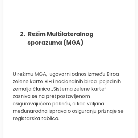
2.
Režim Multilateralnog
sporazuma (MGA)
U režimu MGA,
ugovorni odnos između Biroa
zelene karte BiH i nacionalnih biroa
pojedinih
zemalja članica „Sistema zelene karte“
zasniva se na pretpostavljenom
osiguravajućem pokriću, a kao valjana
međunarodna isprava o osiguranju priznaje se
registarska tablica.