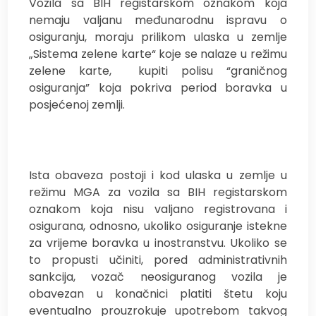
Vozila sa BIH registarskom oznakom koja
nemaju valjanu međunarodnu ispravu o
osiguranju, moraju prilikom ulaska u zemlje
„Sistema zelene karte“ koje se nalaze u režimu
zelene karte,
kupiti polisu “graničnog
osiguranja” koja pokriva period boravka u
posjećenoj zemlji.
Ista obaveza postoji i kod ulaska u zemlje u
režimu MGA za vozila sa BIH registarskom
oznakom koja nisu valjano registrovana i
osigurana, odnosno, ukoliko osiguranje istekne
za vrijeme boravka u inostranstvu. Ukoliko se
to propusti učiniti, pored administrativnih
sankcija, vozač neosiguranog vozila je
obavezan u konačnici platiti štetu koju
eventualno prouzrokuje upotrebom takvog