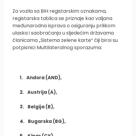
Za vozila sa BIH registarskim oznakama,
registarska tablica se priznaje kao valjana
međunarodna isprava o osiguranju prilikom
ulaska i saobraćanja u sljedećim državama
članicama „Sistema zelene karte“ čiji biroi su
potpisnici Multilateralnog sporazuma:
1.
Andora (AND),
2.
Austrija (A),
3.
Belgija (B),
4.
Bugarska (BG),
5.
Kipar (CY),